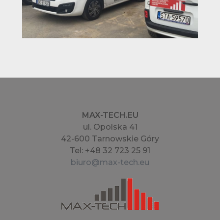
MAX-TECH.EU
ul. Opolska 41
42-600 Tarnowskie Góry
Tel: +48 32 723 25 91
biuro@max-tech.eu
MAX-TECH.EU