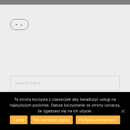
+
Ta strona korzysta z ciasteczek aby świadczyć usługi na
najwyższym poziomie. Dalsze korzystanie ze strony oznacza,
LETZTE BEITRÄGE
że zgadzasz się na ich użycie.
Zgoda
Nie wyrażam zgody
Polityka prywatności
Verschiedene