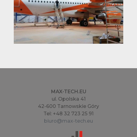
MAX-TECH.EU
ul. Opolska 41
42-600 Tarnowskie Góry
Tel: +48 32 723 25 91
biuro@max-tech.eu