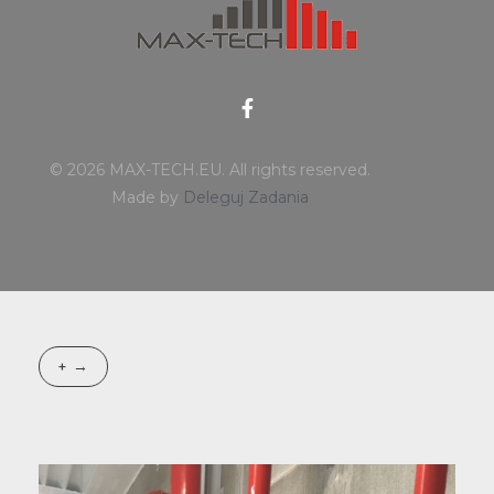
MAX-TECH.EU
© 2026 MAX-TECH.EU. All rights reserved.
Made by
Deleguj Zadania
+